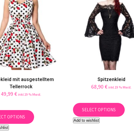
be
be
chosen
cho
on
on
the
the
product
prod
page
pag
kleid mit ausgestelltem
Spitzenkleid
68,90
€
Tellerrock
inkl.19 % Mwst.
49,99
€
inkl.19 % Mwst.
This
This
prod
SELECT OPTIONS
product
has
ECT OPTIONS
Add to wishlist
has
mult
shlist
multiple
vari