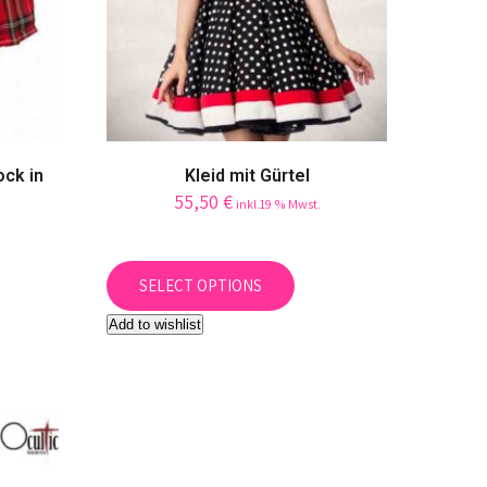
ock in
Kleid mit Gürtel
55,50
€
inkl.19 % Mwst.
This
product
SELECT OPTIONS
uct
has
Add to wishlist
multiple
iple
variants.
ants.
The
options
ons
may
be