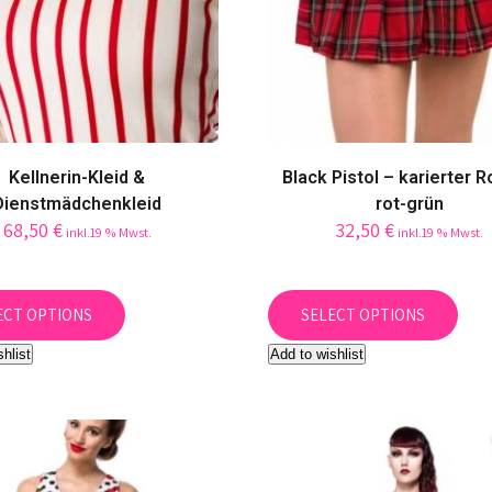
Kellnerin-Kleid &
Black Pistol – karierter R
Dienstmädchenkleid
rot-grün
68,50
€
32,50
€
inkl.19 % Mwst.
inkl.19 % Mwst.
This
This
product
prod
ECT OPTIONS
SELECT OPTIONS
has
has
shlist
Add to wishlist
multiple
mult
variants.
vari
The
The
options
opti
may
may