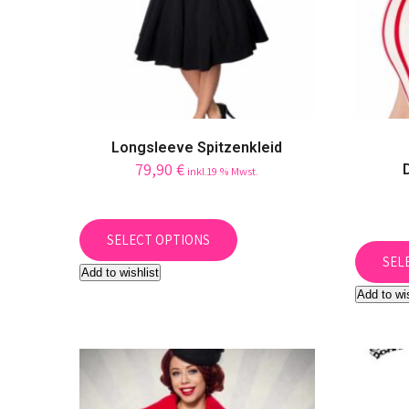
Longsleeve Spitzenkleid
79,90
€
inkl.19 % Mwst.
This
product
SELECT OPTIONS
has
SEL
Add to wishlist
multiple
Add to wi
variants.
The
options
may
be