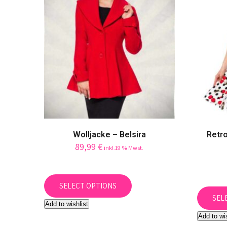
chosen
on
the
product
page
Wolljacke – Belsira
Retro
89,99
€
inkl.19 % Mwst.
This
product
SELECT OPTIONS
has
SEL
Add to wishlist
multiple
Add to wi
variants.