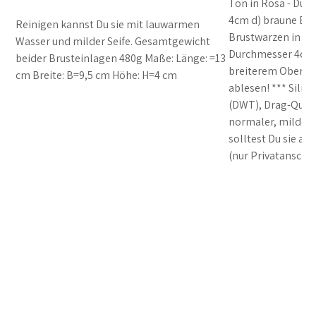
Ton in Rosa - Du
4cm d) braune Bru
Reinigen kannst Du sie mit lauwarmen
Brustwarzen in Br
Wasser und milder Seife. Gesamtgewicht
Durchmesser 4c
beider Brusteinlagen 480g Maße: Länge: =13
breiterem Oberkör
cm Breite: B=9,5 cm Höhe: H=4 cm
ablesen! *** Sili
(DWT), Drag-Queen
normaler, milder
solltest Du sie an
(nur Privatanschri