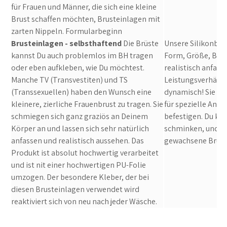
für Frauen und Männer, die sich eine kleine
Brust schaffen möchten, Brusteinlagen mit
zarten Nippeln. Formularbeginn
Brusteinlagen - selbsthaftend
Die Brüste
Unsere Silikonbrü
kannst Du auch problemlos im BH tragen
Form, Größe, Brus
oder eben aufkleben, wie Du möchtest.
realistisch anfass
Manche TV (Transvestiten) und TS
Leistungsverhältn
(Transsexuellen) haben den Wunsch eine
dynamisch! Sie si
kleinere, zierliche Frauenbrust zu tragen. Sie
für spezielle Anl
schmiegen sich ganz graziös an Deinem
befestigen. Du ka
Körper an und lassen sich sehr natürlich
schminken, und so
anfassen und realistisch aussehen. Das
gewachsene Brust 
Produkt ist absolut hochwertig verarbeitet
und ist nit einer hochwertigen PU-Folie
umzogen. Der besondere Kleber, der bei
diesen Brusteinlagen verwendet wird
reaktiviert sich von neu nach jeder Wäsche.