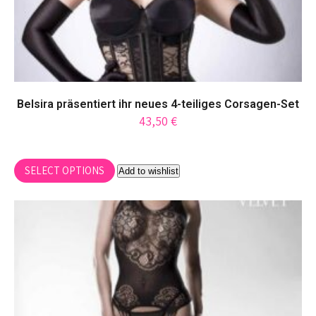
the
product
page
Belsira präsentiert ihr neues 4-teiliges Corsagen-Set
43,50
€
This
SELECT OPTIONS
product
Add to wishlist
has
multiple
variants.
The
options
may
be
chosen