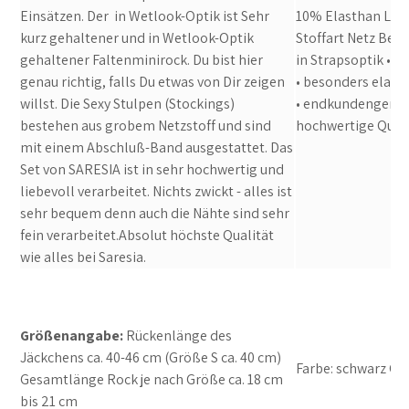
on
Einsätzen. Der in Wetlook-Optik ist Sehr
10% Elasthan Lie
the
kurz gehaltener und in Wetlook-Optik
Stoffart Netz Bes
product
gehaltener Faltenminirock. Du bist hier
in Strapsoptik • 
page
genau richtig, falls Du etwas von Dir zeigen
• besonders elasti
willst. Die Sexy Stulpen (Stockings)
• endkundengerec
bestehen aus grobem Netzstoff und sind
hochwertige Qual
mit einem Abschluß-Band ausgestattet. Das
Set von SARESIA ist in sehr hochwertig und
liebevoll verarbeitet. Nichts zwickt - alles ist
sehr bequem denn auch die Nähte sind sehr
fein verarbeitet.Absolut höchste Qualität
wie alles bei Saresia.
Größenangabe:
Rückenlänge des
Jäckchens ca. 40-46 cm (Größe S ca. 40 cm)
Farbe: schwarz Gr
Gesamtlänge Rock je nach Größe ca. 18 cm
bis 21 cm