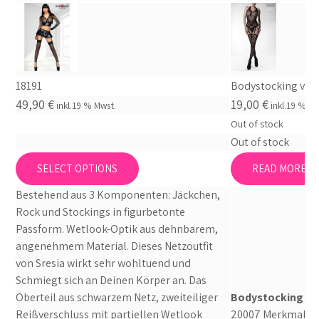
18191
Bodystocking von 
49,90
€
19,00
€
inkl.19 % Mwst.
inkl.19 % Mw
Out of stock
Out of stock
This
SELECT OPTIONS
READ MORE
product
has
Bestehend aus 3 Komponenten: Jäckchen,
multiple
Rock und Stockings in figurbetonte
variants.
Passform. Wetlook-Optik aus dehnbarem,
The
angenehmem Material. Dieses Netzoutfit
options
von Sresia wirkt sehr wohltuend und
may
Schmiegt sich an Deinen Körper an. Das
be
Oberteil aus schwarzem Netz, zweiteiliger
Bodystocking von
chosen
Reißverschluss mit partiellen Wetlook
20007 Merkmale M