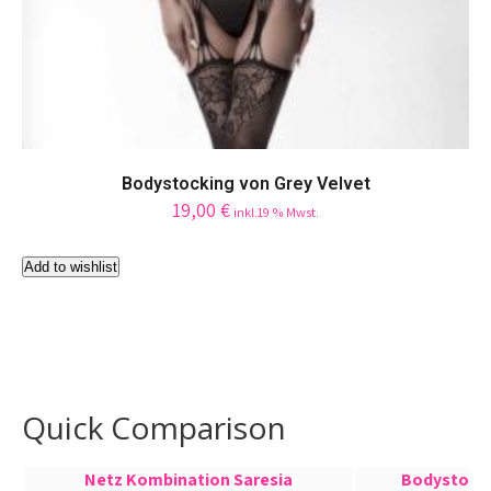
on
the
product
page
Bodystocking von Grey Velvet
19,00
€
inkl.19 % Mwst.
Add to wishlist
Quick Comparison
Netz Kombination Saresia
Bodystocki