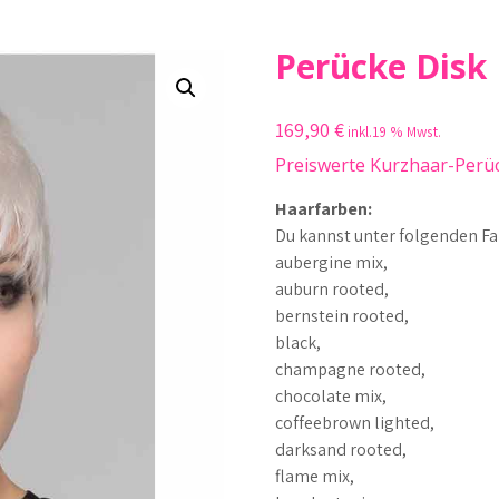
Perücke Disk
169,90
€
inkl.19 % Mwst.
Preiswerte Kurzhaar-Perück
Haarfarben:
Du kannst unter folgenden F
aubergine mix,
auburn rooted,
bernstein rooted,
black,
champagne rooted,
chocolate mix,
coffeebrown lighted,
darksand rooted,
flame mix,