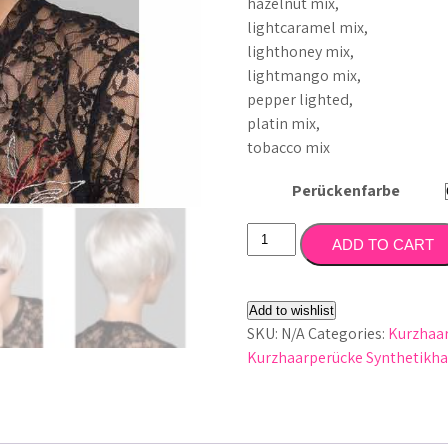
hazelnut mix,
lightcaramel mix,
lighthoney mix,
lightmango mix,
pepper lighted,
platin mix,
tobacco mix
Perückenfarbe
Perücke
ADD TO CART
Disk
quantity
Add to wishlist
SKU:
N/A
Categories:
Kurzhaa
Kurzhaarperücke Synthetikha