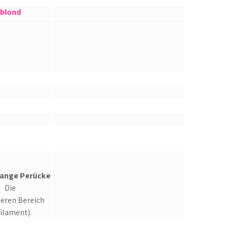
 blond
llange Perücke
t Die
deren Bereich
filament).