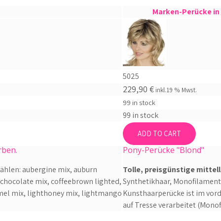
Marken-Perücke in
5025
229,90
€
inkl.19 % Mwst.
99 in stock
99 in stock
ADD TO CART
rben.
Pony-Perücke "Blond"
ählen: aubergine mix, auburn
Tolle, preisgünstige mitte
chocolate mix, coffeebrown lighted,
Synthetikhaar, Monofilamen
amel mix, lighthoney mix, lightmango
Kunsthaarperücke ist im vor
auf Tresse verarbeitet (Mono