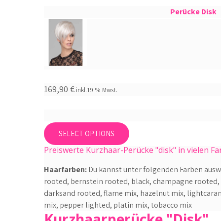
Perücke Disk
169,90
€
inkl.19 % Mwst.
This
SELECT OPTIONS
product
Preiswerte Kurzhaar-Perücke "disk" in vielen Fa
has
multiple
Haarfarben:
Du kannst unter folgenden Farben ausw
variants.
rooted, bernstein rooted, black, champagne rooted, 
The
darksand rooted, flame mix, hazelnut mix, lightcar
options
mix, pepper lighted, platin mix, tobacco mix
may
Kurzhaarperücke "Disk"