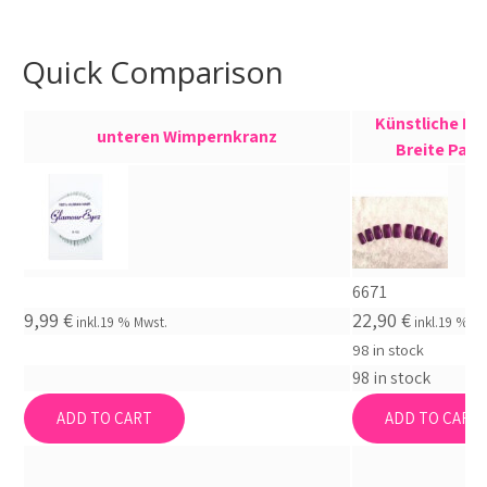
Quick Comparison
Künstliche Fi
unteren Wimpernkranz
Breite Pass
6671
9,99
€
22,90
€
inkl.19 % Mwst.
inkl.19 % M
98 in stock
98 in stock
ADD TO CART
ADD TO CART