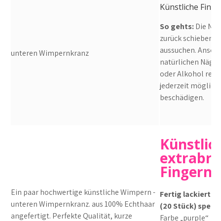
Künstliche Finge
So gehts:
Die Nag
zurück schieben u
aussuchen. Anschl
unteren Wimpernkranz
natürlichen Nägel
oder Alkohol reini
jederzeit möglich
beschädigen.
Künstlic
extrabre
Fingernä
Ein paar hochwertige künstliche Wimpern -
Fertig lackierte 
unteren Wimpernkranz. aus 100% Echthaar
(20 Stück) spezi
angefertigt. Perfekte Qualität, kurze
Farbe „purple“
We