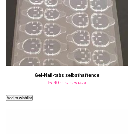
options
may
be
chosen
on
the
product
page
Gel-Nail-tabs selbsthaftende
16,90
€
inkl.19 % Mwst.
Add to wishlist