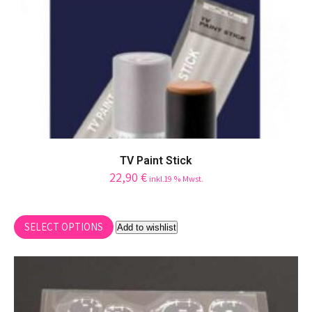
TV Paint Stick
22,90
€
inkl.19 % Mwst.
This
SELECT OPTIONS
product
Add to wishlist
has
multiple
variants.
The