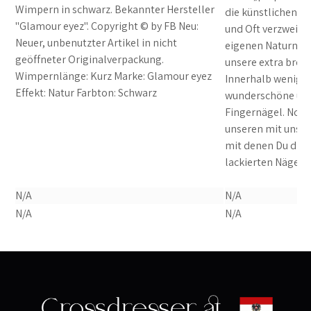
Wimpern in schwarz. Bekannter Hersteller
die künstlichen N
"Glamour eyez". Copyright © by FB Neu:
und Oft verzweife
Neuer, unbenutzter Artikel in nicht
eigenen Naturnagel
geöffneter Originalverpackung.
unsere extra breit
Wimpernlänge: Kurz Marke: Glamour eyez
Innerhalb weniger
Effekt: Natur Farbton: Schwarz
wunderschöne und 
Fingernägel. Noch
unseren mit unse
mit denen Du dies
lackierten Nägel 
N/A
N/A
N/A
N/A