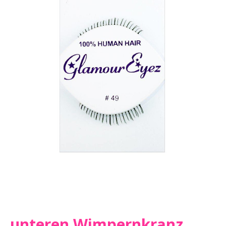
unteren Wimpernkranz