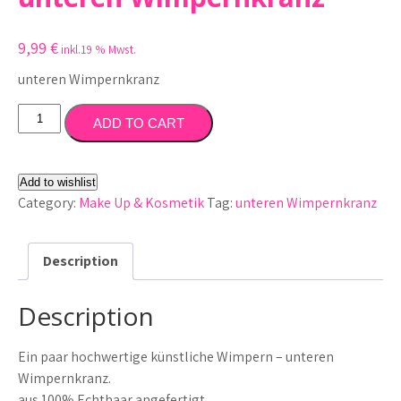
9,99
€
inkl.19 % Mwst.
unteren Wimpernkranz
unteren
ADD TO CART
Wimpernkranz
quantity
Add to wishlist
Category:
Make Up & Kosmetik
Tag:
unteren Wimpernkranz
Description
Description
Ein paar hochwertige künstliche Wimpern – unteren
Wimpernkranz.
aus 100% Echthaar angefertigt.